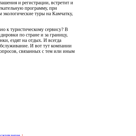
ашения и регистрации, встретит и
екательную программу, при
м экологические туры на Камчатку,
но к туристическому сервису? В
ировки по стране и за границу,
и, ездят на отдых. И всегда
обслуживание. И вот тут компании
вопросов, связанных с тем или иным
луживание