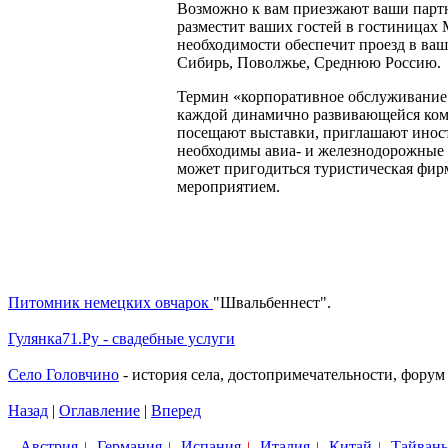
Возможно к вам приезжают ваши партн
разместит ваших гостей в гостиницах
необходимости обеспечит проезд в ваш
Сибирь, Поволжье, Среднюю Россию.
Термин «корпоративное обслуживание»
каждой динамично развивающейся компа
посещают выставки, приглашают иност
необходимы авиа- и железнодорожные 
может пригодиться туристическая фирм
мероприятием.
Питомник немецких овчарок
"Швальбеннест".
Гулянка71.Ру - свадебные услуги
Село Головчино
- история села, достопримечательности, форум
Назад
|
Оглавление
|
Вперед
Австрия
Германия
Испания
Италия
Китай
Тайвань