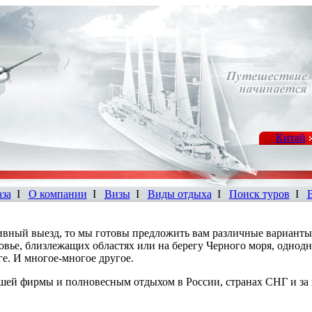
Китай
аза
I
О компании
I
Визы
I
Виды отдыха
I
Поиск туров
I
ивный выезд, то мы готовы предложить вам различные варианты
ковье, близлежащих областях или на берегу Черного моря, однод
ге. И многое-многое другое.
шей фирмы и полновесным отдыхом в России, странах СНГ и за 