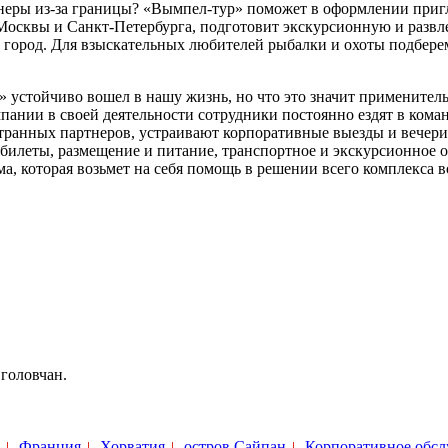
еры из-за границы? «Вымпел-тур» поможет в оформлении пригл
 Москвы и Санкт-Петербурга, подготовит экскурсионную и развл
 город. Для взыскательных любителей рыбалки и охоты подбере
 устойчиво вошел в нашу жизнь, но что это значит применитель
нии в своей деятельности сотрудники постоянно ездят в команд
ранных партнеров, устраивают корпоративные выезды и вечеринк
билеты, размещение и питание, транспортное и экскурсионное 
а, которая возьмет на себя помощь в решении всего комплекса 
 головчан.
Франция
Хорватия
остров Сайпан
Корпоративное обс