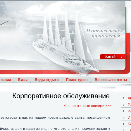
Китай
мпании
Визы
Виды отдыха
Поиск туров
Вопросы и ответы
Корпоративное обслуживание
А
Г
Корпоративные поездки
>>>
И
ветствовать вас на нашем новом разделе сайта, посвященном
И
К
йчиво вошел в нашу жизнь, но что это значит применительно к
Т