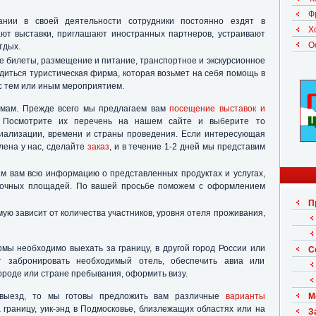
Ф
нии в своей деятельности сотрудники постоянно ездят в
Х
ают выставки, приглашают иностранных партнеров, устраивают
О
тдых.
 билеты, размещение и питание, транспортное и экскурсионное
диться туристическая фирма, которая возьмет на себя помощь в
с тем или иным мероприятием.
ирмам. Прежде всего мы предлагаем вам
посещение выставок и
 Посмотрите их перечень на нашем сайте и выберите то
циализации, времени и страны проведения. Если интересующая
лена у нас, сделайте
заказ
, и в течение 1-2 дней мы представим
м вам всю информацию о представленных продуктах и услугах,
авочных площадей. По вашей просьбе поможем с оформлением
П
мую зависит от количества участников, уровня отеля проживания,
мы необходимо выехать за границу, в другой город России или
С
т забронировать необходимый отель, обеспечить авиа или
роде или стране пребывания, оформить визу.
 выезд, то мы готовы предложить вам различные
варианты
М
 границу, уик-энд в Подмосковье, близлежащих областях или на
З