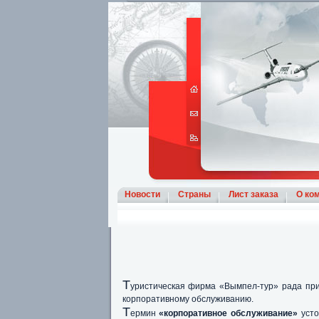
Новости
Страны
Лист заказа
О ко
Т
уристическая фирма «Вымпел-тур» рада при
корпоративному обслуживанию.
Т
ермин
«корпоративное обслуживание»
усто