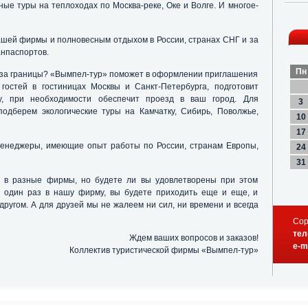
ые туры на теплоходах по Москва-реке, Оке и Волге. И многое-
вашей фирмы и полновесным отдыхом в России, странах СНГ и за
анпаспортов.
Пн
-за границы? «Вымпел-тур» поможет в оформлении приглашения
 гостей в гостиницах Москвы и Санкт-Петербурга, подготовит
му, при необходимости обеспечит проезд в ваш город. Для
3
одберем экологические туры на Камчатку, Сибирь, Поволжье,
10
17
неджеры, имеющие опыт работы по России, странам Европы,
24
31
 в разные фирмы, но будете ли вы удовлетворены при этом
 один раз в нашу фирму, вы будете приходить еще и еще, и
другом. А для друзей мы не жалеем ни сил, ни времени и всегда
Cop
тел
Ждем ваших вопросов и заказов!
e-m
Коллектив туристической фирмы «Вымпел-тур»