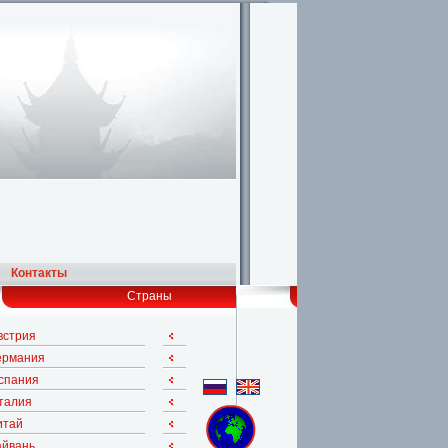
Контакты
Страны
встрия
ермания
спания
талия
итай
айвань