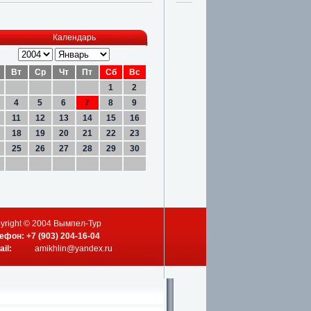
Календарь
Вт
Ср
Чт
Пт
Сб
Вс
1
2
4
5
6
7
8
9
11
12
13
14
15
16
18
19
20
21
22
23
25
26
27
28
29
30
yright © 2004 Вымпел-Тур
ефон: +7 (903) 204-16-04
ail:
amikhlin@yandex.ru