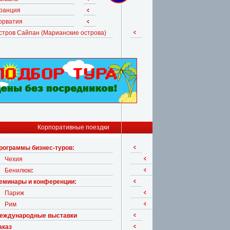
ранция
орватия
стров Сайпан (Марианские острова)
Корпоративные поездки
рограммы бизнес-туров:
Чехия
Бенилюкс
еминары и конференции:
Париж
Рим
еждународные выставки
аказ