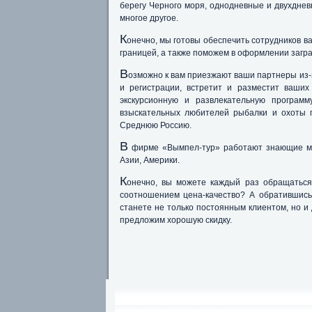
берегу Черного моря, однодневные и двухдневн
многое другое.
К
онечно, мы готовы обеспечить сотрудников 
границей, а также поможем в оформлении загр
В
озможно к вам приезжают ваши партнеры из
и регистрации, встретит и разместит ваших
экскурсионную и развлекательную програм
взыскательных любителей рыбалки и охоты п
Среднюю Россию.
В
фирме «Вымпел-тур» работают знающие ме
Азии, Америки.
К
онечно, вы можете каждый раз обращаться
соотношением цена-качество? А обратившись
станете не только постоянным клиентом, но и 
предложим хорошую скидку.