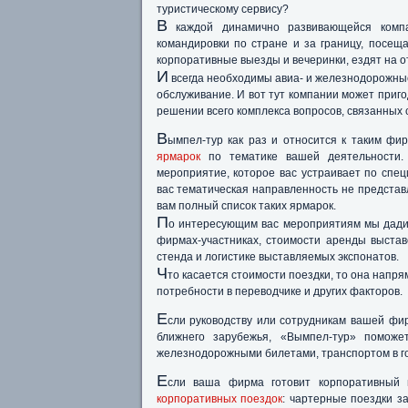
туристическому сервису?
В
каждой динамично развивающейся компа
командировки по стране и за границу, посещ
корпоративные выезды и вечеринки, ездят на о
И
всегда необходимы авиа- и железнодорожные
обслуживание. И вот тут компании может приго
решении всего комплекса вопросов, связанных 
В
ымпел-тур как раз и относится к таким ф
ярмарок
по тематике вашей деятельности.
мероприятие, которое вас устраивает по спе
вас тематическая направленность не представ
вам полный список таких ярмарок.
П
о интересующим вас мероприятиям мы дади
фирмах-участниках, стоимости аренды выст
стенда и логистике выставляемых экспонатов.
Ч
то касается стоимости поездки, то она напря
потребности в переводчике и других факторов.
Е
сли руководству или сотрудникам вашей фир
ближнего зарубежья, «Вымпел-тур» поможе
железнодорожными билетами, транспортом в го
Е
сли ваша фирма готовит корпоративный
корпоративных поездок
: чартерные поездки за