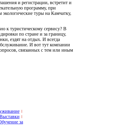
ашения и регистрации, встретит и
екательную программу, при
м экологические туры на Камчатку,
но к туристическому сервису? В
ировки по стране и за границу,
и, ездят на отдых. И всегда
обслуживание. И вот тут компании
вопросов, связанных с тем или иным
луживание
Выставки
Обучение за