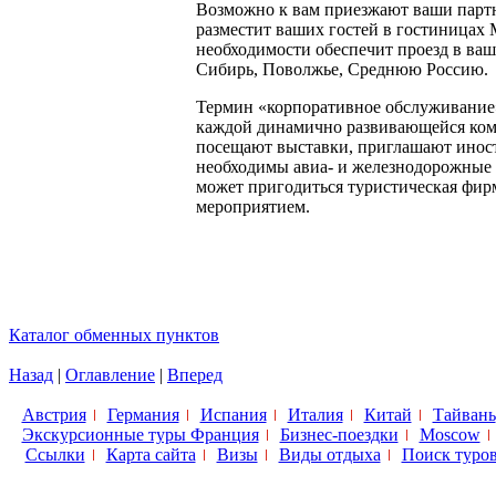
Возможно к вам приезжают ваши партн
разместит ваших гостей в гостиницах
необходимости обеспечит проезд в ваш
Сибирь, Поволжье, Среднюю Россию.
Термин «корпоративное обслуживание»
каждой динамично развивающейся компа
посещают выставки, приглашают иност
необходимы авиа- и железнодорожные 
может пригодиться туристическая фирм
мероприятием.
Каталог обменных пунктов
Назад
|
Оглавление
|
Вперед
Австрия
Германия
Испания
Италия
Китай
Тайвань
Экскурсионные туры Франция
Бизнес-поездки
Moscow
Ссылки
Карта сайта
Визы
Виды отдыха
Поиск туро