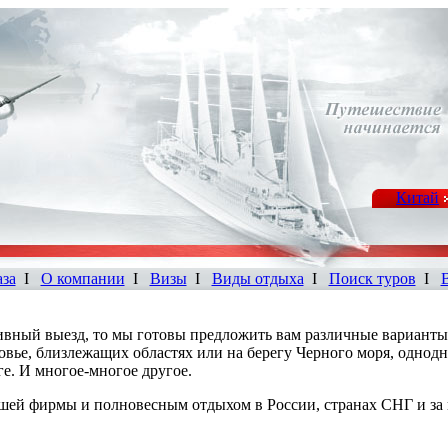
Китай
аза
I
О компании
I
Визы
I
Виды отдыха
I
Поиск туров
I
ивный выезд, то мы готовы предложить вам различные варианты
ковье, близлежащих областях или на берегу Черного моря, однод
ге. И многое-многое другое.
шей фирмы и полновесным отдыхом в России, странах СНГ и за 