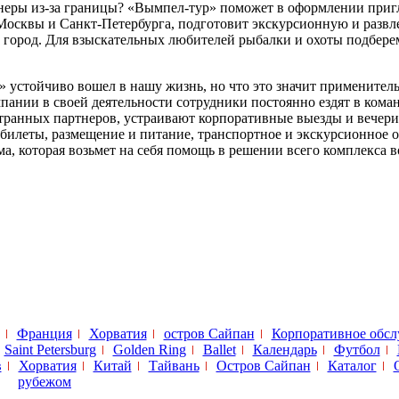
еры из-за границы? «Вымпел-тур» поможет в оформлении пригл
 Москвы и Санкт-Петербурга, подготовит экскурсионную и развл
 город. Для взыскательных любителей рыбалки и охоты подбере
 устойчиво вошел в нашу жизнь, но что это значит применитель
нии в своей деятельности сотрудники постоянно ездят в команд
ранных партнеров, устраивают корпоративные выезды и вечеринк
билеты, размещение и питание, транспортное и экскурсионное 
а, которая возьмет на себя помощь в решении всего комплекса 
Франция
Хорватия
остров Сайпан
Корпоративное обс
Saint Petersburg
Golden Ring
Ballet
Календарь
Футбол
в
Хорватия
Китай
Тайвань
Остров Сайпан
Каталог
рубежом