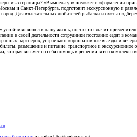
еры из-за границы? «Вымпел-тур» поможет в оформлении пригл
 Москвы и Санкт-Петербурга, подготовит экскурсионную и развл
 город. Для взыскательных любителей рыбалки и охоты подбере
 устойчиво вошел в нашу жизнь, но что это значит применитель
нии в своей деятельности сотрудники постоянно ездят в команд
ранных партнеров, устраивают корпоративные выезды и вечеринк
билеты, размещение и питание, транспортное и экскурсионное 
а, которая возьмет на себя помощь в решении всего комплекса 
.ru
сылку бесплатно
на сайте http://tendersms.ru/