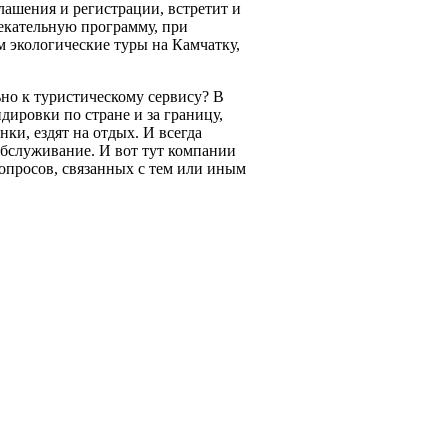
ашения и регистрации, встретит и
екательную программу, при
м экологические туры на Камчатку,
но к туристическому сервису? В
ировки по стране и за границу,
и, ездят на отдых. И всегда
обслуживание. И вот тут компании
вопросов, связанных с тем или иным