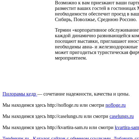
Возможно к вам приезжают ваши партн
разместит ваших гостей в гостиницах
необходимости обеспечит проезд в ваш
Сибирь, Поволжье, Среднюю Россию.
Термин «корпоративное обслуживание»
каждой динамично развивающейся компа
посещают выставки, приглашают иност
необходимы авиа- и железнодорожные 
может пригодиться туристическая фирм
мероприятием.
Пилорамы кедр
— сочетание надежности, качества и цены.
Мы находимся здесь http://nofloge.ru или смотри
nofloge.ru
Мы находимся здесь http://caselungs.ru или смотри
caselungs.ru
Мы находимся здесь http://kvartira-sam.ru или смотри
kvartira-sam
Tendersms.ru - Каталог сайтов с обменом ссылками. Добавить с