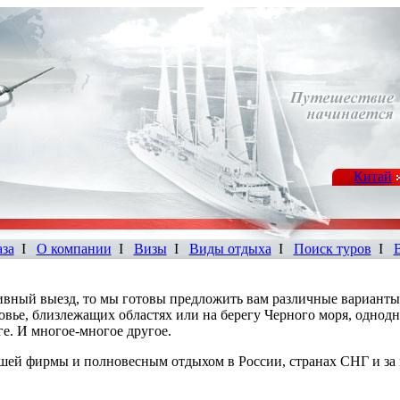
Китай
аза
I
О компании
I
Визы
I
Виды отдыха
I
Поиск туров
I
ивный выезд, то мы готовы предложить вам различные варианты
ковье, близлежащих областях или на берегу Черного моря, однод
ге. И многое-многое другое.
шей фирмы и полновесным отдыхом в России, странах СНГ и за 