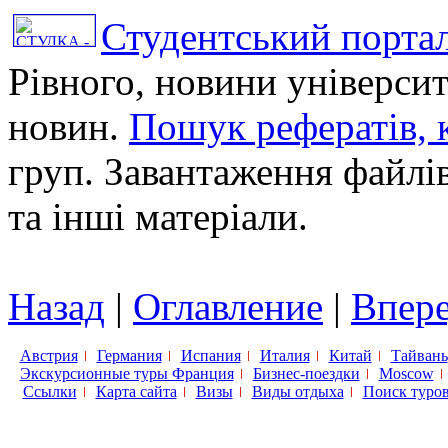
Студентський портал
Рівного, новини університ
новин.
Пошук рефератів, к
груп. Завантаження файлів
та інші матеріали.
Назад
|
Оглавление
|
Впер
Австрия
Германия
Испания
Италия
Китай
Тайвань
Экскурсионные туры Франция
Бизнес-поездки
Moscow
Ссылки
Карта сайта
Визы
Виды отдыха
Поиск туро