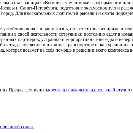
еры из-за границы? «Вымпел-тур» поможет в оформлении пригл
 Москвы и Санкт-Петербурга, подготовит экскурсионную и развл
 город. Для взыскательных любителей рыбалки и охоты подбере
 устойчиво вошел в нашу жизнь, но что это значит применитель
нии в своей деятельности сотрудники постоянно ездят в команд
ранных партнеров, устраивают корпоративные выезды и вечеринк
билеты, размещение и питание, транспортное и экскурсионное 
а, которая возьмет на себя помощь в решении всего комплекса 
ния.Предлагаем купить
кресла для школьника,школьный стул
по 
 пчелиной семьи.