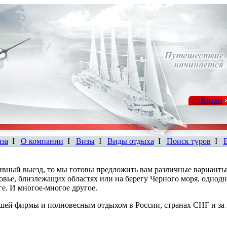
Китай
аза
I
О компании
I
Визы
I
Виды отдыха
I
Поиск туров
I
ивный выезд, то мы готовы предложить вам различные варианты
ковье, близлежащих областях или на берегу Черного моря, однод
ге. И многое-многое другое.
шей фирмы и полновесным отдыхом в России, странах СНГ и за 