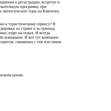
ашения и регистрации, встретит и
екательную программу, при
м экологические туры на Камчатку,
но к туристическому сервису? В
ировки по стране и за границу,
и, ездят на отдых. И всегда
обслуживание. И вот тут компании
вопросов, связанных с тем или иным
низким ценам.