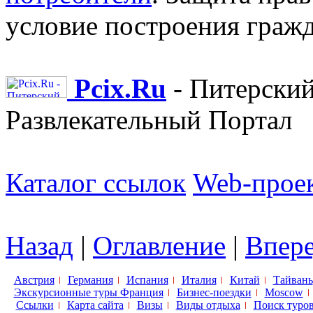
условие построения гражд
Pcix.Ru
- Питерски
Развлекательный Портал
Каталог ссылок
Web-проек
Назад
|
Оглавление
|
Впер
Австрия
Германия
Испания
Италия
Китай
Тайвань
Экскурсионные туры Франция
Бизнес-поездки
Moscow
Ссылки
Карта сайта
Визы
Виды отдыха
Поиск туро