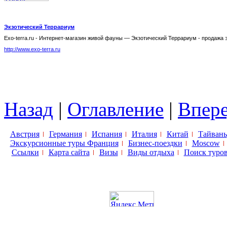
Экзотический Террариум
Exo-terra.ru - Интернет-магазин живой фауны — Экзотический Террариум - продажа 
http://www.exo-terra.ru
Назад
|
Оглавление
|
Впер
Австрия
Германия
Испания
Италия
Китай
Тайвань
Экскурсионные туры Франция
Бизнес-поездки
Moscow
Ссылки
Карта сайта
Визы
Виды отдыха
Поиск туро