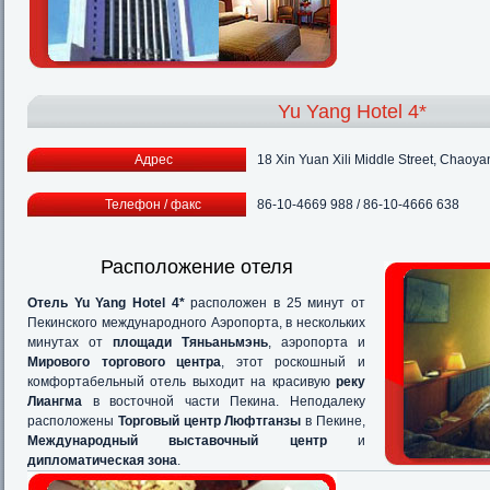
Yu Yang Hotel 4*
Адрес
18 Xin Yuan Xili Middle Street, Chaoya
Телефон / факс
86-10-4669 988 / 86-10-4666 638
Расположение отеля
Отель Yu Yang Hotel 4*
расположен в 25 минут от
Пекинского международного Аэропорта, в нескольких
минутах от
площади Тяньаньмэнь
, аэропорта и
Мирового торгового центра
, этот роскошный и
комфортабельный отель выходит на красивую
реку
Лиангма
в восточной части Пекина. Неподалеку
расположены
Торговый центр Люфтганзы
в Пекине,
Международный выставочный центр
и
дипломатическая зона
.