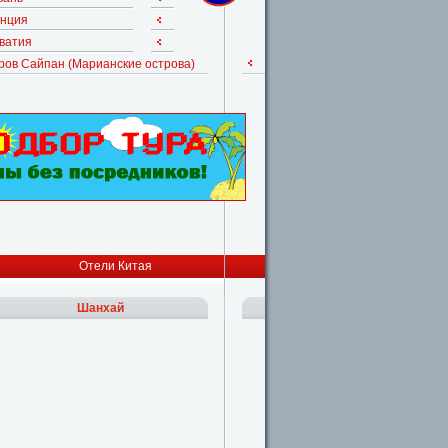
нция
ватия
ров Сайпан (Марианские острова)
Отели Китая
Шанхай