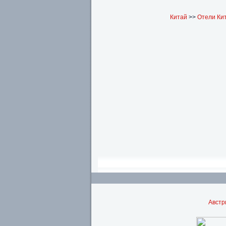
Китай
>>
Отели Ки
Австр