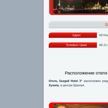
S
Адрес
60 Hu
Телефон / факс
86 21 
Расположение отеля
Отель Seagull Hotel 3*
расположен рядо
Хуанпу
, в центре Шанхая.