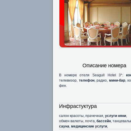
Описание номера
В номере отеля Seagull Hotel 3*:
кон
телевизор,
телефон
, радио,
мини-бар
, х
фен.
Инфрастуктура
салон красоты, прачечная,
услуги няни
,
обмен валюты, почта,
бассейн
, танцеваль
сауна
,
медицинские услуги
,