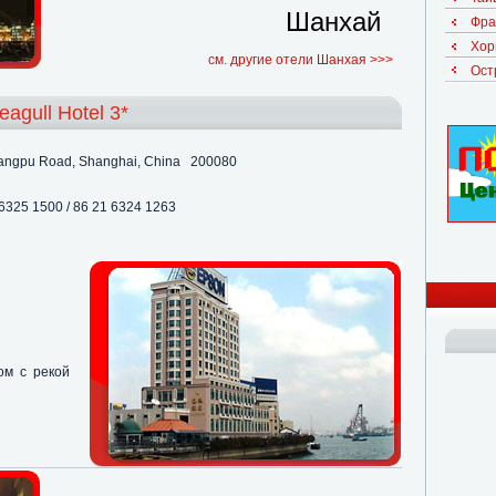
Шанхай
Фра
Хор
см. другие отели Шанхая >>>
Ост
eagull Hotel 3*
angpu Road, Shanghai, China 200080
6325 1500 / 86 21 6324 1263
м с рекой