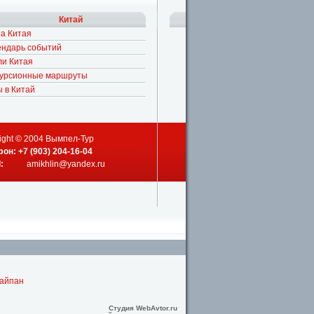
Китай
а Китая
ендарь событий
ли Китая
курсионные маршруты
 в Китай
ight © 2004 Вымпел-Тур
он: +7 (903) 204-16-04
l:
amikhlin@yandex.ru
Сайпан
Студия WebAvtor.ru