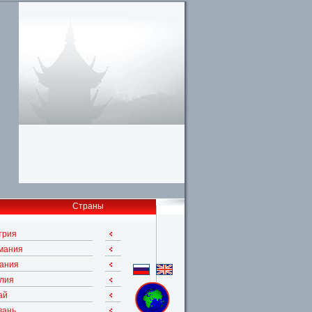
Страны
трия
мания
ания
лия
ай
вань