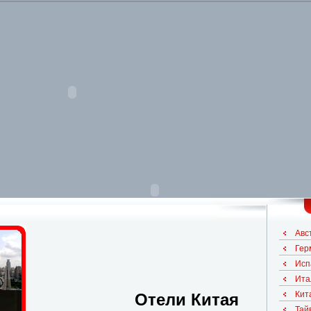
Авс
Гер
Исп
Ита
Кит
Отели Китая
Тай