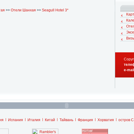
тая
>>
Отели Шанхая
>>
Seagull Hotel 3*
Карт
Кал
Оте
Экс
Визы
Copyr
телеф
e-mai
ия
Испания
Италия
Китай
Тайвань
Франция
Хорватия
остров 